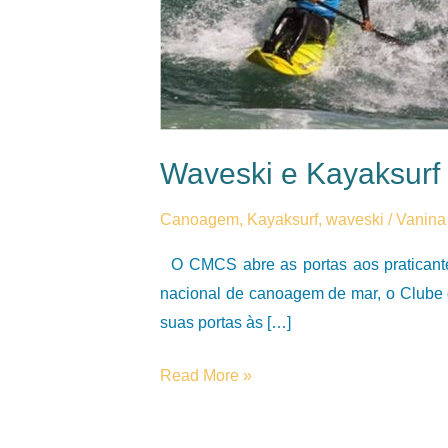
Waveski e Kayaksur
Canoagem
,
Kayaksurf
,
waveski
/
Vanina
O CMCS abre as portas aos praticante
nacional de canoagem de mar, o Clube 
suas portas às […]
Waveski
Read More »
e
Kayaksurf