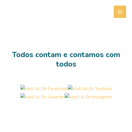
Skip
to
MAI
content
ME
Todos contam e contamos com
todos