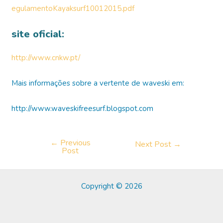
egulamentoKayaksurf10012015.pdf
site oficial:
http://www.cnkw.pt/
Mais informações sobre a vertente de waveski em:
http://www.waveskifreesurf.blogspot.com
←
Previous
Post
Next Post
→
Post
navigation
Copyright © 2026