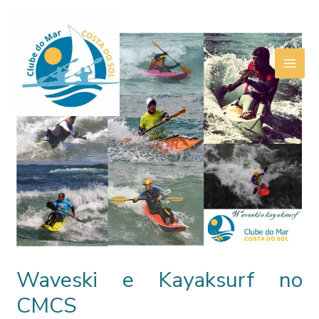
Skip
to
content
MAI
ME
Waveski e Kayaksurf no
CMCS