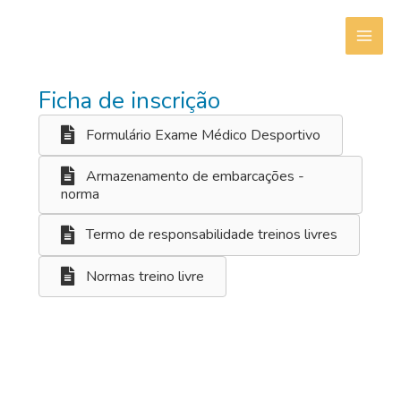
Skip
to
MAI
content
Documentação
ME
Ficha de inscrição
Formulário Exame Médico Desportivo
Armazenamento de embarcações -
norma
Termo de responsabilidade treinos livres
Normas treino livre