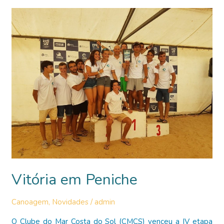
FINAL
do
Campeonato
do
Mundo
de
Velocidade
–
Juniores
e
sub
23
Vitória em Peniche
Canoagem
,
Novidades
/
admin
O Clube do Mar Costa do Sol (CMCS) venceu a IV etapa