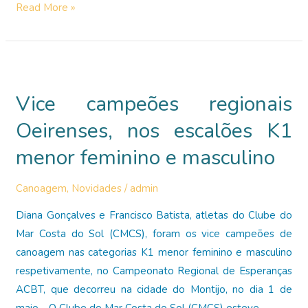
Vitória
Read More »
na
III
Etapa
do
Vice campeões regionais
Nacional
de
Oeirenses, nos escalões K1
Mar
menor feminino e masculino
Canoagem
,
Novidades
/
admin
Diana Gonçalves e Francisco Batista, atletas do Clube do
Mar Costa do Sol (CMCS), foram os vice campeões de
canoagem nas categorias K1 menor feminino e masculino
respetivamente, no Campeonato Regional de Esperanças
ACBT, que decorreu na cidade do Montijo, no dia 1 de