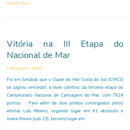
2ª
Read More »
Edição
da
Feira
Náutica
Vitória na III Etapa do
“Mar
&
Nacional de Mar
Vento”
Canoagem
/
admin
Foi em Setúbal, que o Clube do Mar Costa do Sol (CMCS)
se sagrou vencedor, a nível coletivo, da terceira etapa do
Campeonato Nacional de Canoagem do Mar, com 7624
pontos. Para além de dois pódios conseguidos pelos
atletas Luís Ribeiro, segundo lugar em K1 absoluto e
Joana Moura (sub 23), terceiro lugar em