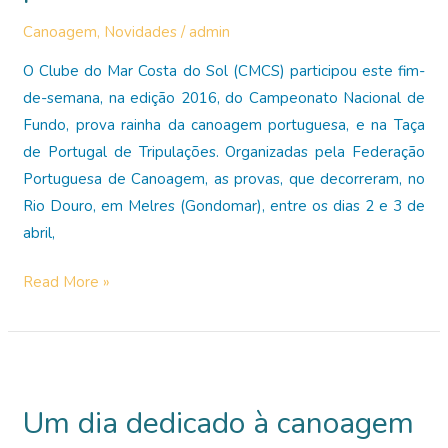
com
Canoagem
,
Novidades
/
admin
finais
O Clube do Mar Costa do Sol (CMCS) participou este fim-
na
de-semana, na edição 2016, do Campeonato Nacional de
Taça
Fundo, prova rainha da canoagem portuguesa, e na Taça
de
de Portugal de Tripulações. Organizadas pela Federação
Portugal
Portuguesa de Canoagem, as provas, que decorreram, no
de
Rio Douro, em Melres (Gondomar), entre os dias 2 e 3 de
Regatas
abril,
em
Linha
Atletas
Read More »
do
CMCS
sobem
ao
Um dia dedicado à canoagem
pódio
no