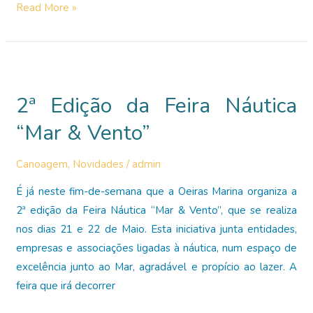
Catarina
Read More »
Santos
e
Joana
Moura
2ª Edição da Feira Náutica
conquistam
medalha
“Mar & Vento”
de
bronze!
Canoagem
,
Novidades
/
admin
É já neste fim-de-semana que a Oeiras Marina organiza a
2ª edição da Feira Náutica “Mar & Vento”, que se realiza
nos dias 21 e 22 de Maio. Esta iniciativa junta entidades,
empresas e associações ligadas à náutica, num espaço de
excelência junto ao Mar, agradável e propício ao lazer. A
feira que irá decorrer