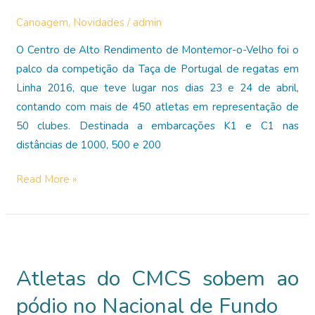
Canoagem
,
Novidades
/
admin
O Centro de Alto Rendimento de Montemor-o-Velho foi o
palco da competição da Taça de Portugal de regatas em
Linha 2016, que teve lugar nos dias 23 e 24 de abril,
contando com mais de 450 atletas em representação de
50 clubes. Destinada a embarcações K1 e C1 nas
distâncias de 1000, 500 e 200
Atletas
Read More »
do
Clube
do
Mar
Atletas do CMCS sobem ao
Costa
do
pódio no Nacional de Fundo
Sol