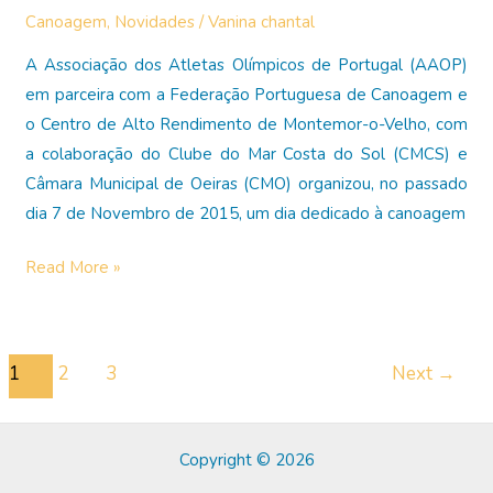
Canoagem
,
Novidades
/
Vanina chantal
Nacional
de
A Associação dos Atletas Olímpicos de Portugal (AAOP)
Fundo
em parceira com a Federação Portuguesa de Canoagem e
o Centro de Alto Rendimento de Montemor-o-Velho, com
a colaboração do Clube do Mar Costa do Sol (CMCS) e
Câmara Municipal de Oeiras (CMO) organizou, no passado
dia 7 de Novembro de 2015, um dia dedicado à canoagem
Um
Read More »
dia
dedicado
à
Post
1
2
3
Next
→
canoagem
pagination
Copyright © 2026