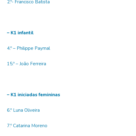
2.º- Francisco Batista
– K1 infantil
4.º – Philippe Paymal
15.º – João Ferreira
– K1 iniciadas femininas
6.º Luna Oliveira
7.º Catarina Moreno