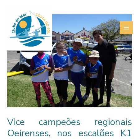
Skip
to
content
MAI
ME
Vice campeões regionais
Oeirenses, nos escalões K1