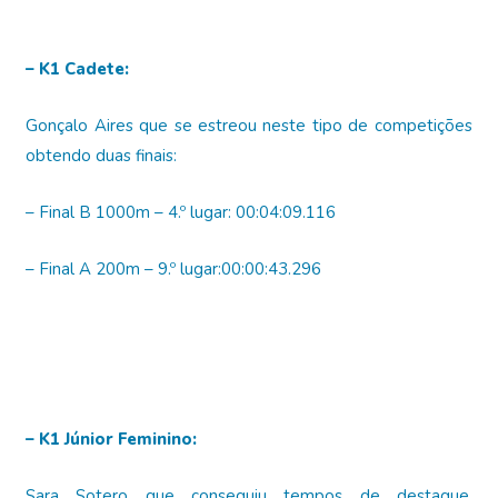
– K1 Cadete:
Gonçalo Aires que se estreou neste tipo de competições
obtendo duas finais:
– Final B 1000m – 4.º lugar: 00:04:09.116
– Final A 200m – 9.º lugar:00:00:43.296
– K1 Júnior Feminino:
Sara Sotero que conseguiu tempos de destaque,