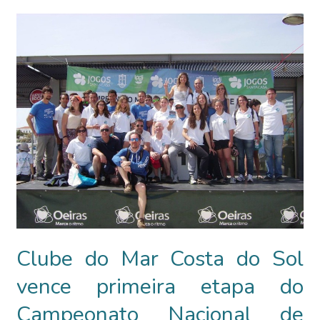
Tetra
Campeão
Nacional
de
Canoagem
de
Mar
Clube do Mar Costa do Sol
vence primeira etapa do
Campeonato Nacional de