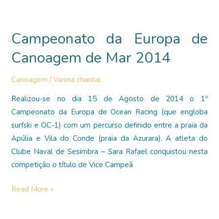
Taça
do
Campeonato da Europa de
Mundo
de
Canoagem de Mar 2014
Surfski
Canoagem
/
Vanina chantal
Realizou-se no dia 15 de Agosto de 2014 o 1º
Campeonato da Europa de Ocean Racing (que engloba
surfski e OC-1) com um percurso definido entre a praia da
Apúlia e Vila do Conde (praia da Azurara). A atleta do
Clube Naval de Sesimbra – Sara Rafael conquistou nesta
competição o título de Vice Campeã
Campeonato
Read More »
da
Europa