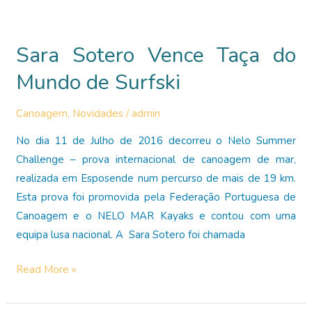
Canoagem
de
Sara Sotero Vence Taça do
Mar
de
Mundo de Surfski
Oeiras
Canoagem
,
Novidades
/
admin
No dia 11 de Julho de 2016 decorreu o Nelo Summer
Challenge – prova internacional de canoagem de mar,
realizada em Esposende num percurso de mais de 19 km.
Esta prova foi promovida pela Federação Portuguesa de
Canoagem e o NELO MAR Kayaks e contou com uma
equipa lusa nacional. A Sara Sotero foi chamada
Sara
Read More »
Sotero
Vence