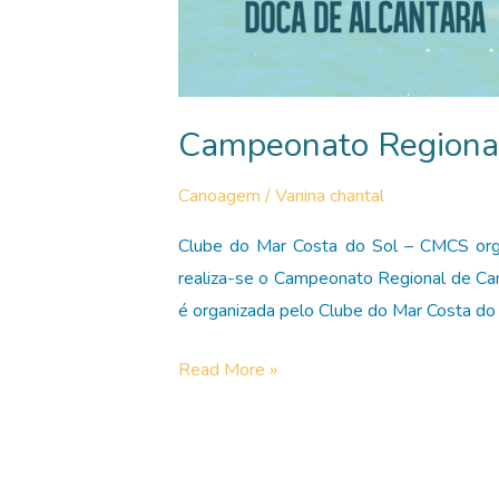
Campeonato Regiona
Canoagem
/
Vanina chantal
Clube do Mar Costa do Sol – CMCS org
realiza-se o Campeonato Regional de C
é organizada pelo Clube do Mar Costa do
Campeonato
Read More »
Regional
de
Canoagem
de