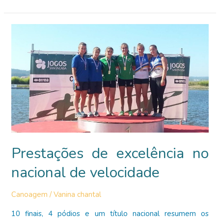
dia
dedicado
à
canoagem
Prestações de excelência no
nacional de velocidade
Canoagem
/
Vanina chantal
10 finais, 4 pódios e um título nacional resumem os