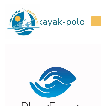
Skip
to
content
lesão kayak-polo
MAI
ME