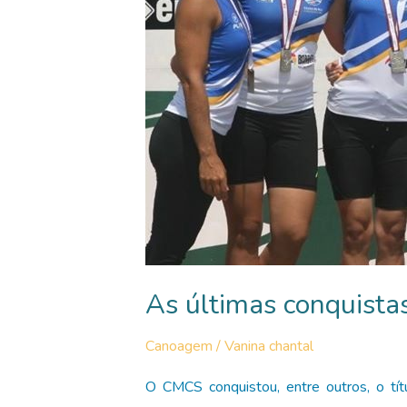
As últimas conquist
Canoagem
/
Vanina chantal
O CMCS conquistou, entre outros, o tí