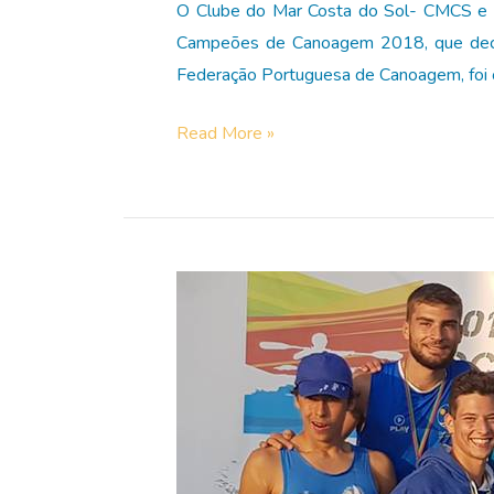
O Clube do Mar Costa do Sol- CMCS e q
Campeões de Canoagem 2018, que decorr
Federação Portuguesa de Canoagem, foi o
Atletas
Read More »
e
CMCS
distinguidos
pela
Federação
Portuguesa
de
Canoagem