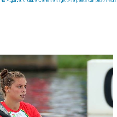
, no Algarve, o clube Oeirense sagrou-se penta campeão nesta