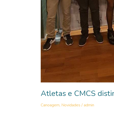
Atletas e CMCS dist
Canoagem
,
Novidades
/
admin