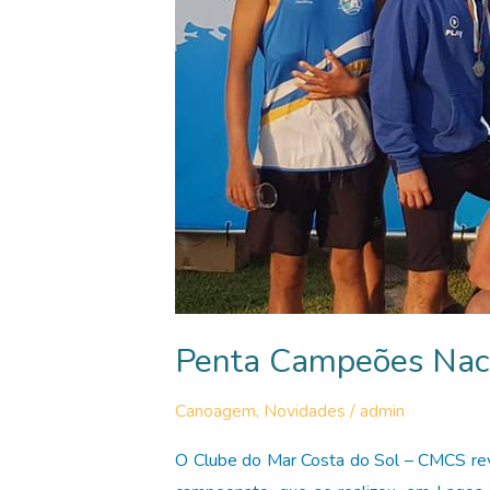
Penta Campeões Nac
Canoagem
,
Novidades
/
admin
O Clube do Mar Costa do Sol – CMCS reva