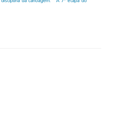
 disciplina da canoagem. A 7ª etapa do