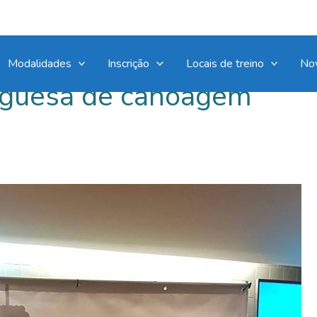
Modalidades
Inscrição
Locais de treino
No
uguesa de canoagem