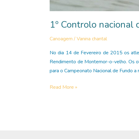
1º Controlo nacional
Canoagem
/
Vanina chantal
No dia 14 de Fevereiro de 2015 os atlet
Rendimento de Montemor-o-velho. Os ob
para o Campeonato Nacional de Fundo a re
1º
Read More »
Controlo
nacional
de
velocidade
2015