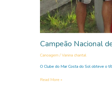
Campeão Nacional d
Canoagem
/
Vanina chantal
O Clube do Mar Costa do Sol obteve o 
Campeão
Read More »
Nacional
de
Canoagem
de