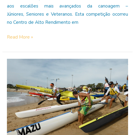
aos escalões mais avançados da canoagem –
Júniores, Seniores e Veteranos. Esta competição ocorreu
no Centro de Alto Rendimento em
Prestações
Read More »
de
excelência
no
nacional
de
velocidade