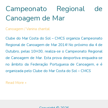
de
Campeonato Regional de
Mar
2014
Canoagem de Mar
Canoagem
/
Vanina chantal
Clube do Mar Costa do Sol – CMCS organiza Campeonato
Regional de Canoagem de Mar 2014! No próximo dia 4 de
Outubro, pelas 10H30, realiza-se o Campeonato Regional
de Canoagem de Mar. Esta prova desportiva enquadra-se
no âmbito da Federação Portuguesa de Canoagem, e é
organizada pelo Clube do Mar Costa do Sol – CMCS
Campeonato
Read More »
Regional
de
Canoagem