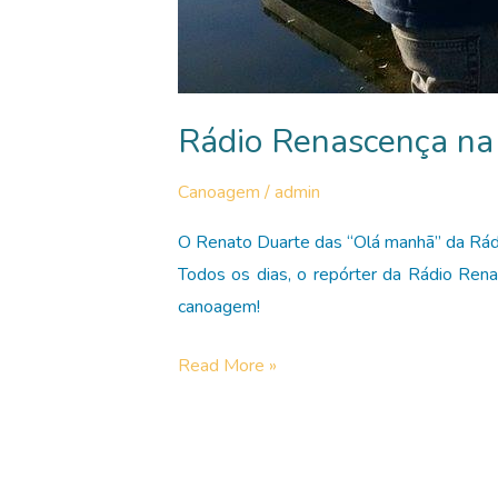
Rádio Renascença n
Canoagem
/
admin
O Renato Duarte das “Olá manhã” da Rádi
Todos os dias, o repórter da Rádio Renas
canoagem!
Rádio
Read More »
Renascença
na
Canoagem
do