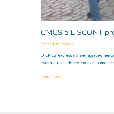
CMCS e LISCONT pr
Canoagem
/
admin
O CMCS expressa o seu agradecimento à
evoluir através do recurso a um plano de
CMCS
Read More »
e
LISCONT
promovem
Canoagem
Nacional