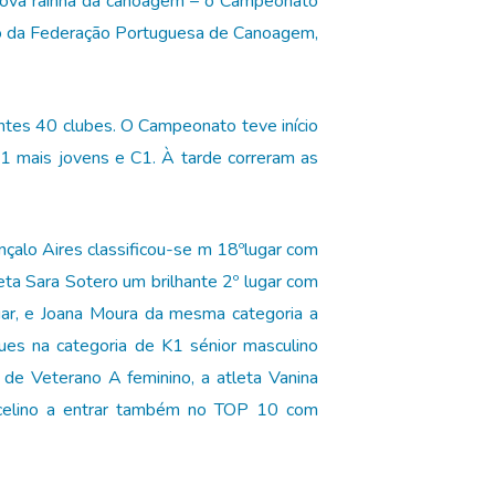
rova rainha da canoagem – o Campeonato
ão da Federação Portuguesa de Canoagem,
ntes 40 clubes. O Campeonato teve início
1 mais jovens e C1. À tarde correram as
nçalo Aires classificou-se m 18ºlugar com
ta Sara Sotero um brilhante 2º lugar com
gar, e Joana Moura da mesma categoria a
ues na categoria de K1 sénior masculino
 de Veterano A feminino, a atleta Vanina
rcelino a entrar também no TOP 10 com