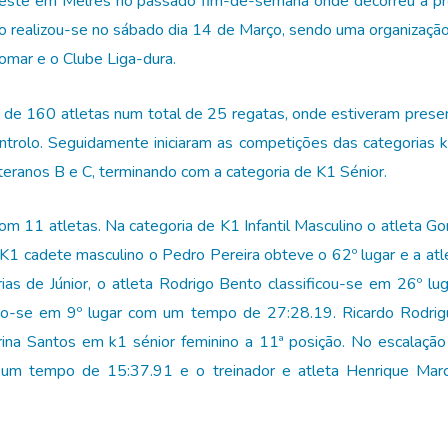
 este em Melres no passado fim-de-semana onde decorreu a p
o realizou-se no sábado dia 14 de Março, sendo uma organizaç
mar e o Clube Liga-dura.
 de 160 atletas num total de 25 regatas, onde estiveram prese
trolo. Seguidamente iniciaram as competições das categorias k
eranos B e C, terminando com a categoria de K1 Sénior.
om 11 atletas. Na categoria de K1 Infantil Masculino o atleta Go
1 cadete masculino o Pedro Pereira obteve o 62º lugar e a atle
as de Júnior, o atleta Rodrigo Bento classificou-se em 26º lu
ndo-se em 9º lugar com um tempo de 27:28.19. Ricardo Rodrig
rina Santos em k1 sénior feminino a 11ª posição. No escalação
om um tempo de 15:37.91 e o treinador e atleta Henrique Ma