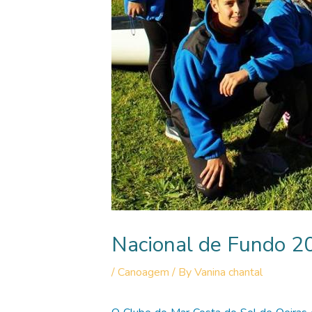
Nacional de Fundo 2
/
Canoagem
/ By
Vanina chantal