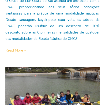
O Clube do Mar Costa do Sol assinou um protocolo com a
FNAC proporcionando aos seus sócios condições
vantajosas para a prática de uma modalidade náuticas.
Desde canoagem, kayak-polo e/ou vela, os sócios da
FNAC poderão usufruir de um desconto de 20%
desconto sobre as 6 primeiras mensalidades de qualquer
das modalidades da Escola Náutica do CMCS
20%
Read More »
desconto
—
A
Fnac
é
agora
o
novo