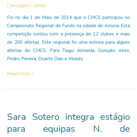
Canoagem
/
admin
Foi no dia 1 de Maio de 2014 que o CMCS participou no
Campeonato Regional de Fundo na cidade de Amora. Esta
competição contou com a presença de 12 clubes e mais
de 200 atletas. Este regional foi uma estreia para alguns
atletas do CMCS. Para Tiago Almeida, Gonçalo Aires,
Pedro Pereira, Duarte Dias e Moisés
Campeonato
Read More »
Regional
de
Fundo.
Amora,
Sara Sotero integra estágio
Maio
2014
para equipas N. de