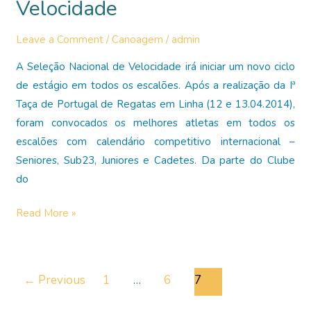
Velocidade
Leave a Comment
/
Canoagem
/
admin
A Seleção Nacional de Velocidade irá iniciar um novo ciclo
de estágio em todos os escalões. Após a realização da Iª
Taça de Portugal de Regatas em Linha (12 e 13.04.2014),
foram convocados os melhores atletas em todos os
escalões com calendário competitivo internacional –
Seniores, Sub23, Juniores e Cadetes. Da parte do Clube
do
Sara
Read More »
Sotero
integra
estágio
Post
←
Previous
1
…
6
7
para
pagination
equipas