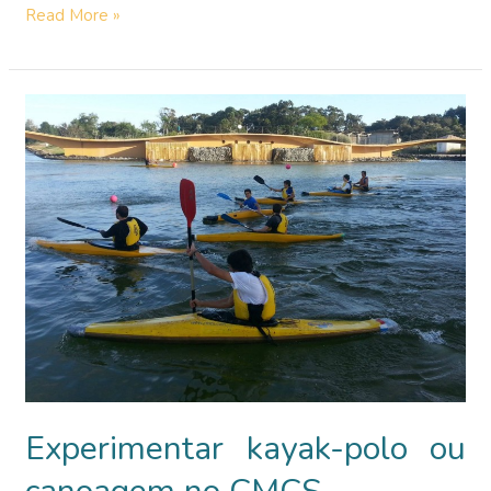
O
Read More »
desporto
escolar
da
ESARC
no
CMCS
Experimentar kayak-polo ou