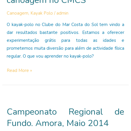
canoagem no CMCS
Canoagem
,
Kayak Polo
/
admin
O kayak-polo no Clube do Mar Costa do Sol tem vindo a
dar resultados bastante positivos. Estamos a oferecer
experimentação grátis para todas as idades e
prometemos muita diversão para além de actividade física
regular. O que vou aprender no kayak-polo?
Experimentar
Read More »
kayak-
polo
ou
canoagem
Campeonato Regional de
no
CMCS
Fundo. Amora, Maio 2014