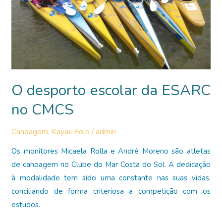
parceiro
CMCS
O desporto escolar da ESARC
no CMCS
Canoagem
,
Kayak Polo
/
admin
Os monitores Micaela Rolla e André Moreno são atletas
de canoagem no Clube do Mar Costa do Sol. A dedicação
à modalidade tem sido uma constante nas suas vidas,
conciliando de forma criteriosa a competição com os
estudos.